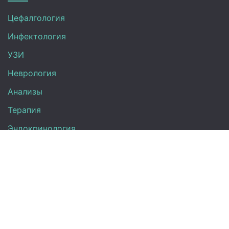
Цефалгология
Инфектология
УЗИ
Неврология
Анализы
Терапия
Эндокринология
Кардиология
Гинекология
Урология