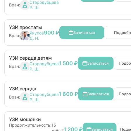
Стародубцева
Врач:
Р. Ш.
УЗИ простаты
900 ₽
Записаться
Подробн
Якупов
Врач:
Д. Н.
УЗИ сердца детям
1 500 ₽
Записаться
Подро
Стародубцева
Врач:
Р. Ш.
УЗИ сердца
1 600 ₽
Записаться
Подро
Стародубцева
Врач:
Р. Ш.
УЗИ мошонки
Продолжительность:
15
1 200 ₽
Записаться
Подр
минут