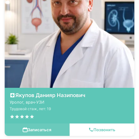
Якупов Данияр Назипович
Уролог, врач-УЗИ
Трудовой стаж, лет: 19
Записаться
Позвонить