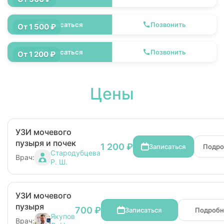
УЗИ сердца
Записаться
Позвонить
От 1 500 ₽
УЗИ мошонки
Записаться
Позвонить
От 1 200 ₽
Цены
УЗИ мочевого
пузыря и почек
1 200 ₽
Записаться
Подро
Стародубцева
Врач:
Р. Ш.
УЗИ мочевого
пузыря
700 ₽
Записаться
Подробн
Якупов
Врач: