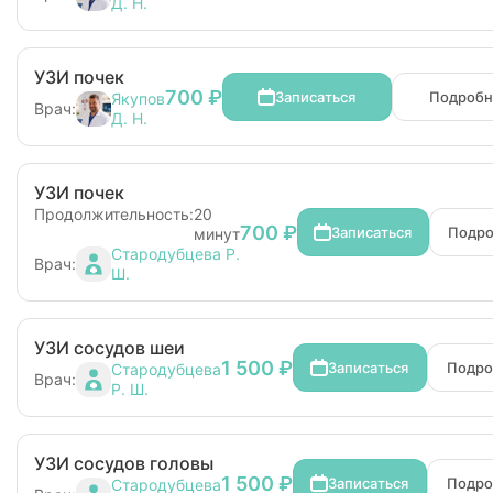
Д. Н.
УЗИ почек
700 ₽
Записаться
Подробн
Якупов
Врач:
Д. Н.
УЗИ почек
Продолжительность:
20
700 ₽
Записаться
Подро
минут
Стародубцева Р.
Врач:
Ш.
УЗИ сосудов шеи
1 500 ₽
Записаться
Подро
Стародубцева
Врач:
Р. Ш.
УЗИ сосудов головы
1 500 ₽
Записаться
Подро
Стародубцева