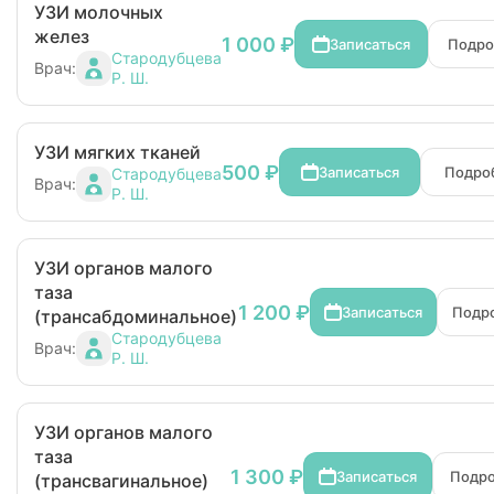
УЗИ молочных
желез
1 000 ₽
Записаться
Подро
Стародубцева
Врач:
Р. Ш.
УЗИ мягких тканей
500 ₽
Записаться
Подро
Стародубцева
Врач:
Р. Ш.
УЗИ органов малого
таза
1 200 ₽
Записаться
Подр
(трансабдоминальное)
Стародубцева
Врач:
Р. Ш.
УЗИ органов малого
таза
1 300 ₽
Записаться
Подр
(трансвагинальное)