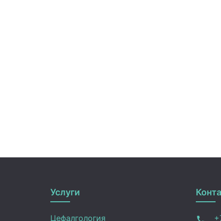
Услуги
Конт
Цефалгология
+7