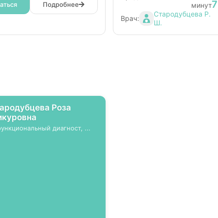
7
аться
Подробнее
минут
Стародубцева Р.
Врач:
Ш.
ародубцева Роза
куровна
функциональный диагност, ...