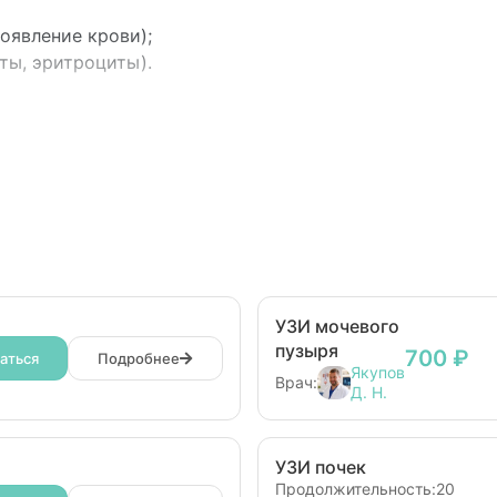
оявление крови);
иты, эритроциты).
УЗИ мочевого
пузыря
700 ₽
аться
Подробнее
Якупов
Врач:
Д. Н.
УЗИ почек
Продолжительность:
20