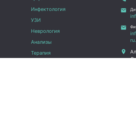
Инфектология
Ди
in
УЗИ
Фи
Неврология
in
ru
Анализы
Ал
Терапия
Дж
Эндокринология
Граф
Кардиология
Гинекология
Пн -
Урология
(UT
Сб:
Вс: