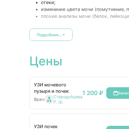
отеки;
изменение цвета мочи (помутнение, п
плохие анализы мочи (белок, лейкоц
Подробнее...
Цены
УЗИ мочевого
пузыря и почек
1 200 ₽
Запис
Стародубцева
Врач:
Р. Ш.
УЗИ почек