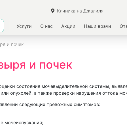
Клиника на Джалиля
Услуги
О нас
Акции
Наши врачи
От
ря и почек
зыря и почек
 оценки состояния мочевыделительной системы, выявле
 или опухолей, а также проверки нарушения оттока мо
оявлении следующих тревожных симптомов:
ые мочеиспускания;