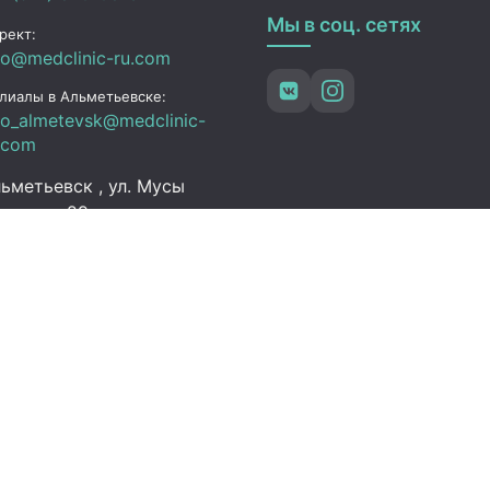
Мы в соц. сетях
рект:
fo@medclinic-ru.com
лиалы в Альметьевске:
fo_almetevsk@medclinic-
.com
ьметьевск , ул. Мусы
алиля, 29
ик работы
 Пт:
07:00 – 19:00
C+3)
08:00 – 13:00 (UTC+3)
Выходной