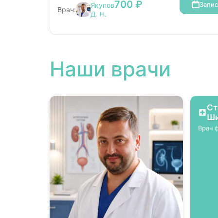
700 ₽
Запис
Якупов
Врач:
Д. Н.
Наши врачи
Ст
Ши
Врач 