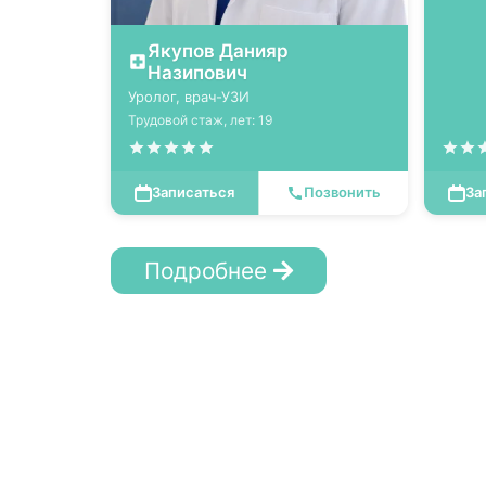
Якупов Данияр
Назипович
Уролог, врач-УЗИ
Трудовой стаж, лет: 19
Записаться
Позвонить
За
Подробнее