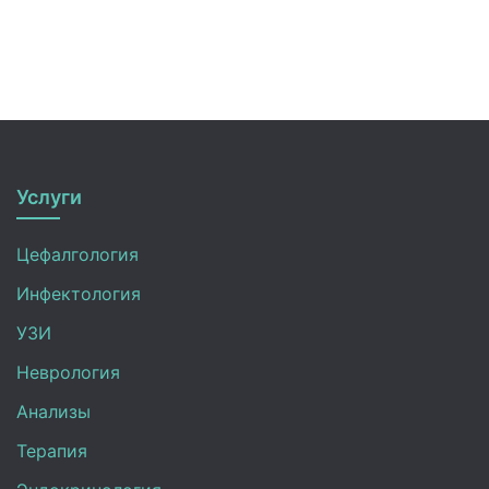
Услуги
Цефалгология
Инфектология
УЗИ
Неврология
Анализы
Терапия