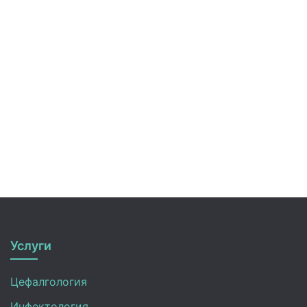
Услуги
Цефалгология
Инфектология