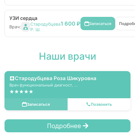
УЗИ сердца
1 600 ₽
Записаться
Подроб
Стародубцева
Врач:
Р. Ш.
Наши врачи
Стародубцева Роза Шикуровна
Врач функциональный диагност, ...
Записаться
Позвонить
Подробнее