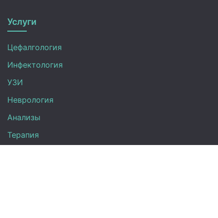
Услуги
Цефалгология
Инфектология
УЗИ
Неврология
Анализы
Терапия
Эндокринология
Кардиология
Гинекология
Урология