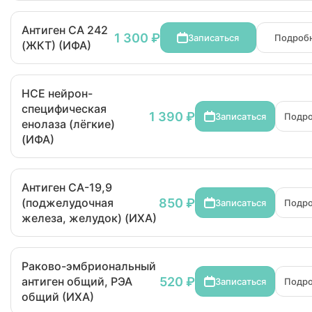
Антиген СА 242
1 300 ₽
Записаться
Подроб
(ЖКТ) (ИФА)
НСЕ нейрон-
специфическая
1 390 ₽
Записаться
Подр
енолаза (лёгкие)
(ИФА)
Антиген СА-19,9
850 ₽
(поджелудочная
Записаться
Подр
железа, желудок) (ИХА)
Раково-эмбриональный
520 ₽
антиген общий, РЭА
Записаться
Подр
общий (ИХА)