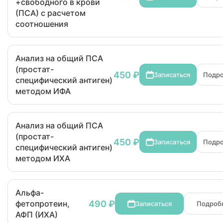
+свободного в крови
(ПСА) с расчетом
соотношения
Анализ на общий ПСА
(простат-
450 ₽
Записаться
Подр
специфический антиген)
методом ИФА
Анализ на общий ПСА
(простат-
450 ₽
Записаться
Подр
специфический антиген)
методом ИХА
Альфа-
490 ₽
фетопротеин,
Записаться
Подроб
АФП (ИХА)