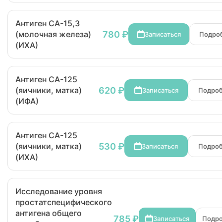
Антиген СА-15,3
780 ₽
(молочная железа)
Записаться
Подро
(ИХА)
Антиген СА-125
620 ₽
(яичники, матка)
Записаться
Подро
(ИФА)
Антиген СА-125
530 ₽
(яичники, матка)
Записаться
Подро
(ИХА)
Исследование уровня
простатспецифического
антигена общего
785 ₽
Записаться
Подр