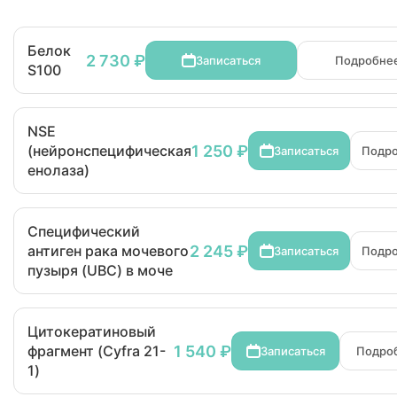
Белок
2 730 ₽
Записаться
Подробне
S100
NSE
1 250 ₽
(нейронспецифическая
Записаться
Подр
енолаза)
Специфический
2 245 ₽
антиген рака мочевого
Записаться
Подр
пузыря (UBC) в моче
Цитокератиновый
1 540 ₽
фрагмент (Cyfra 21-
Записаться
Подро
1)