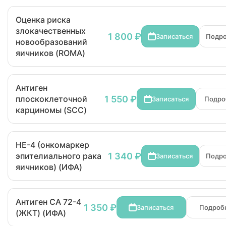
Оценка риска
злокачественных
1 800 ₽
Записаться
Подр
новообразований
яичников (ROMA)
Антиген
1 550 ₽
плоскоклеточной
Записаться
Подро
карциномы (SCC)
HE-4 (онкомаркер
1 340 ₽
эпителиального рака
Записаться
Подр
яичников) (ИФА)
Антиген CA 72-4
1 350 ₽
Записаться
Подроб
(ЖКТ) (ИФА)