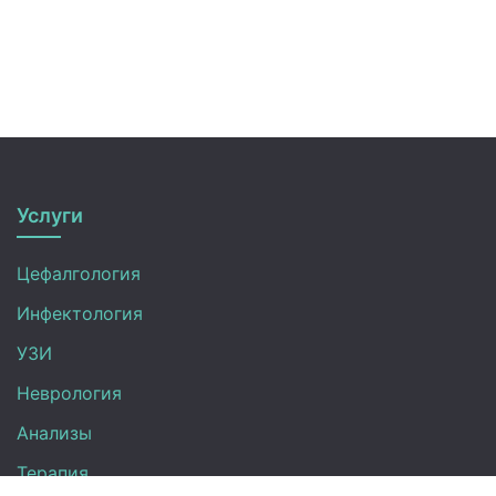
Услуги
Цефалгология
Инфектология
УЗИ
Неврология
Анализы
Терапия