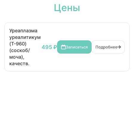
Цены
Уреаплазма
уреалитикум
(T-960)
495 ₽
Записаться
Подробнее
(соскоб/
моча),
качеств.