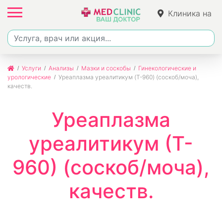
Клиника на
Джалиля
Услуги
Анализы
Мазки и соскобы
Гинекологические и
урологические
Уреаплазма уреалитикум (T-960) (соскоб/моча),
качеств.
Уреаплазма
уреалитикум (T-
960) (соскоб/моча),
качеств.