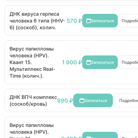
ДНК вируса герпеса
570 ₽
человека 6 типа (HHV-
Записаться
Подроб
6) (соскоб), колич.
Вирус папилломы
человека (HPV).
1 900 ₽
Квант 15.
Записаться
Подроб
Мультиплекс Real-
Time (колич.).
ДНК ВПЧ комплекс
990 ₽
Записаться
Подробн
(соскоб/кровь)
Вирус папилломы
человека (HPV).