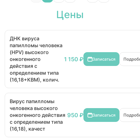
Цены
ДНК вируса
папилломы человека
(HPV) высокого
1 150 ₽
онкогенного
Записаться
Подроб
действия с
определением типа
(16,18+КВМ), колич.
Вирус папилломы
человека высокого
950 ₽
онкогенного действия
Записаться
Подроб
с определением типа
(16,18), качест