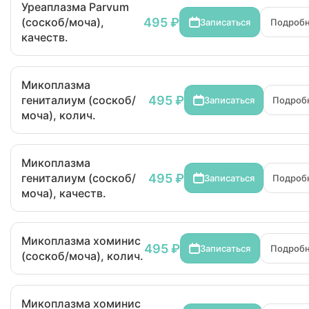
Уреаплазма Parvum
495 ₽
(соскоб/моча),
Записаться
Подроб
качеств.
Микоплазма
495 ₽
гениталиум (соскоб/
Записаться
Подроб
моча), колич.
Микоплазма
495 ₽
гениталиум (соскоб/
Записаться
Подроб
моча), качеств.
Микоплазма хоминис
495 ₽
Записаться
Подроб
(соскоб/моча), колич.
Микоплазма хоминис