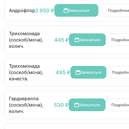
2 950 ₽
Андрофлор
Записаться
Подробне
Трихомонада
445 ₽
(соскоб/моча),
Записаться
Подробн
колич.
Трихомонада
495 ₽
(соскоб/моча),
Записаться
Подробн
качеств.
Гарднерелла
530 ₽
(соскоб/моча),
Записаться
Подробн
колич.