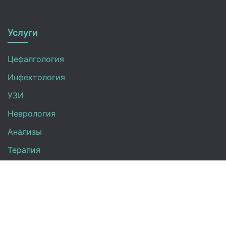
Услуги
Цефалгология
Инфектология
УЗИ
Неврология
Анализы
Терапия
Эндокринология
Кардиология
Гинекология
Урология