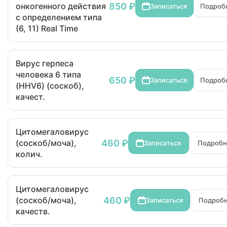
850 ₽
онкогенного действия
Записаться
Подроб
с определением типа
(6, 11) Real Time
Вирус герпеса
человека 6 типа
650 ₽
Записаться
Подроб
(HHV6) (соскоб),
качест.
Цитомегаловирус
460 ₽
(соскоб/моча),
Записаться
Подроб
колич.
Цитомегаловирус
460 ₽
(соскоб/моча),
Записаться
Подроб
качеств.