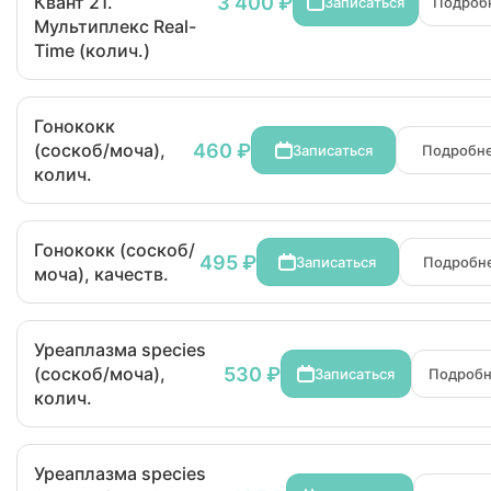
3 400 ₽
Квант 21.
Записаться
Подроб
Мультиплекс Real-
Time (колич.)
Гонококк
460 ₽
(соскоб/моча),
Записаться
Подробн
колич.
Гонококк (соскоб/
495 ₽
Записаться
Подробн
моча), качеств.
Уреаплазма species
530 ₽
(соскоб/моча),
Записаться
Подроб
колич.
Уреаплазма species