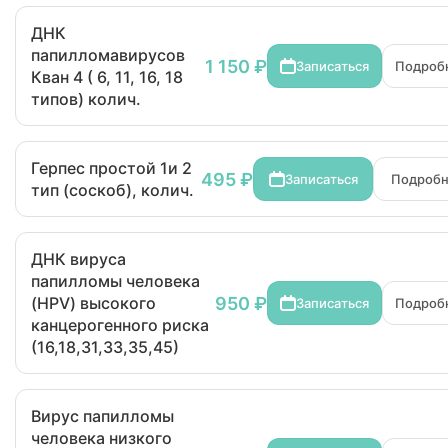
ДНК
папилломавирусов
1 150 ₽
Записаться
Подроб
Кван 4 ( 6, 11, 16, 18
типов) колич.
Герпес простой 1и 2
495 ₽
Записаться
Подроб
тип (соскоб), колич.
ДНК вируса
папилломы человека
950 ₽
(HPV) высокого
Записаться
Подроб
канцерогенного риска
(16,18,31,33,35,45)
Вирус папилломы
человека низкого