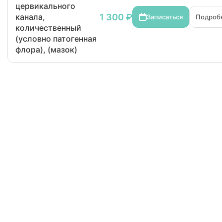
цервикального
1 300 ₽
канала,
Записаться
Подроб
количественный
(условно патогенная
флора), (мазок)