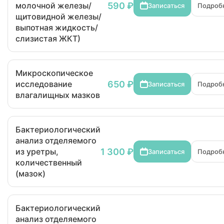
590 ₽
молочной железы/
Записаться
Подроб
щитовидной железы/
выпотная жидкость/
слизистая ЖКТ)
Микроскопическое
650 ₽
исследование
Записаться
Подроб
влагалищных мазков
Бактериологический
анализ отделяемого
1 300 ₽
из уретры,
Записаться
Подроб
количественный
(мазок)
Бактериологический
анализ отделяемого