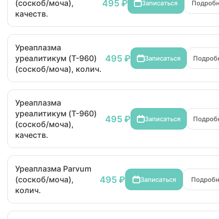
495 ₽
(соскоб/моча),
Записаться
Подроб
качеств.
Уреаплазма
495 ₽
уреалитикум (T-960)
Записаться
Подроб
(соскоб/моча), колич.
Уреаплазма
уреалитикум (T-960)
495 ₽
Записаться
Подроб
(соскоб/моча),
качеств.
Уреаплазма Parvum
495 ₽
(соскоб/моча),
Записаться
Подроб
колич.