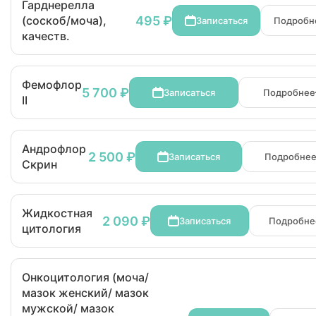
Гарднерелла
495 ₽
(соскоб/моча),
Записаться
Подробн
качеств.
Фемофлор
5 700 ₽
Записаться
Подробнее
II
Андрофлор
2 500 ₽
Записаться
Подробне
Скрин
Жидкостная
2 090 ₽
Записаться
Подробне
цитология
Онкоцитология (моча/
мазок женский/ мазок
мужской/ мазок