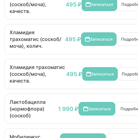
495 ₽
(соскоб/моча),
Записаться
Подроб
качеств.
Хламидия
495 ₽
трахоматис (соскоб/
Записаться
Подроб
моча), колич.
Хламидия трахоматис
495 ₽
(соскоб/моча),
Записаться
Подроб
качеств.
Лактобацилла
1 990 ₽
(нормофлора)
Записаться
Подроб
(соскоб)
Мобилинкус