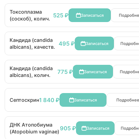
Токсоплазма
525 ₽
Записаться
Подробн
(соскоб), колич.
Кандида (candida
495 ₽
Записаться
Подробн
albicans), качеств.
Кандида (candida
775 ₽
Записаться
Подробн
albicans), колич.
1 840 ₽
Септоскрин
Записаться
Подробне
ДНК Атопобиума
905 ₽
Записаться
Подробн
(Atopobium vaginae)