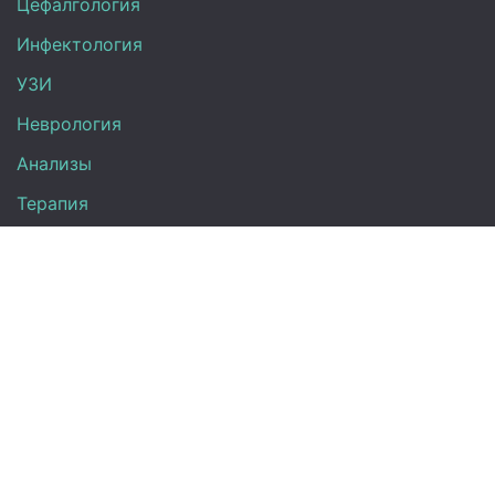
Цефалгология
Инфектология
УЗИ
Неврология
Анализы
Терапия
Эндокринология
Кардиология
Гинекология
Урология
Контакты