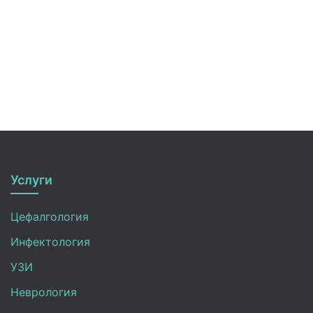
Услуги
Цефалгология
Инфектология
УЗИ
Неврология