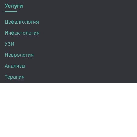
Услуги
Цефалгология
Инфектология
УЗИ
Неврология
Анализы
Терапия
Эндокринология
Кардиология
Гинекология
Урология