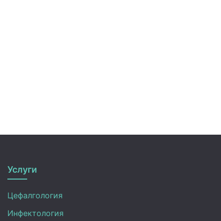
Услуги
Цефалгология
Инфектология