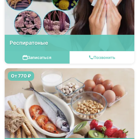
Респиратоные
Записаться
Позвонить
От 770 ₽