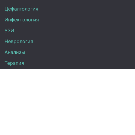
Цефалгология
Инфектология
УЗИ
Неврология
Анализы
Терапия
Эндокринология
Кардиология
Гинекология
Урология
Контакты