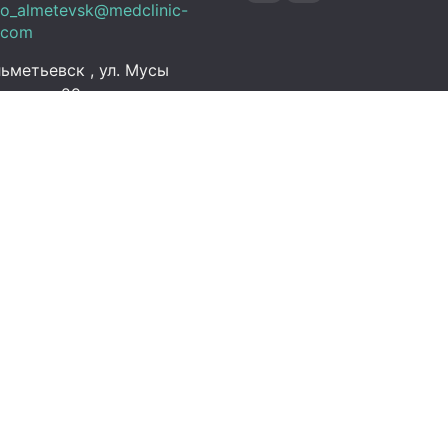
fo_almetevsk@medclinic-
.com
ьметьевск , ул. Мусы
алиля, 29
ик работы
 Пт:
07:00 – 19:00
C+3)
08:00 – 13:00 (UTC+3)
Выходной