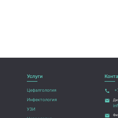
Услуги
Конт
Цефалгология
+7
Инфектология
Ди
in
УЗИ
Фи