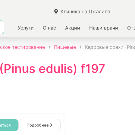
Клиника на Джалиля
Услуги
О нас
Акции
Наши врачи
От
ское тестирование
Пищевые
Кедровые орехи (Pinus
Pinus edulis) f197
аться
Подробнее