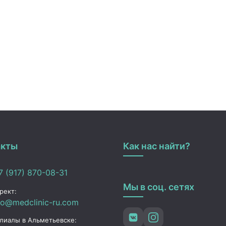
акты
Как нас найти?
 (917) 870-08-31
Мы в соц. сетях
рект:
fo@medclinic-ru.com
лиалы в Альметьевске: