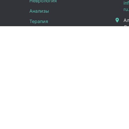
Неврология
in
ru
Анализы
Ал
Терапия
Дж
Эндокринология
Граф
Кардиология
Гинекология
Пн -
Урология
(UT
Сб:
Вс:
Правовая информация
Новости
Справка