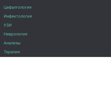
Цефалгология
Инфектология
УЗИ
Неврология
Анализы
Терапия
Эндокринология
Кардиология
Гинекология
Урология
Контакты