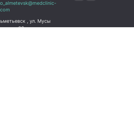
fo_almetevsk@medclinic-
.com
ьметьевск , ул. Мусы
алиля, 29
ик работы
 Пт:
07:00 – 19:00
C+3)
08:00 – 13:00 (UTC+3)
Выходной