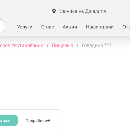
Клиника на Джалиля
Услуги
О нас
Акции
Наши врачи
От
ское тестирование
Пищевые
Говядина f27
аться
Подробнее