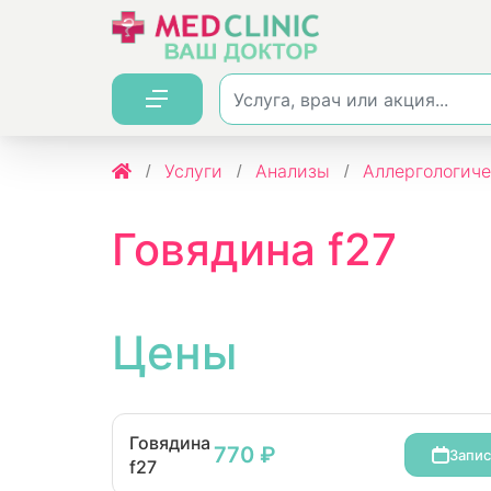
Услуги
Анализы
Аллергологиче
Говядина f27
Цены
Говядина
770 ₽
Запис
f27