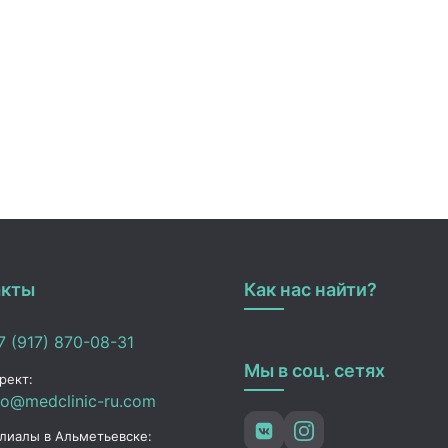
акты
Как нас найти?
 (917) 870-08-31
Мы в соц. сетях
рект:
fo@medclinic-ru.com
лиалы в Альметьевске: