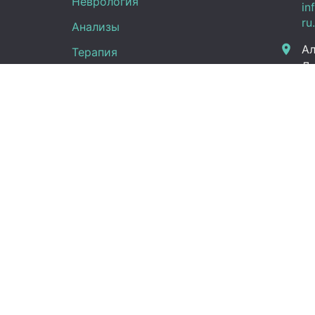
Неврология
in
ru
Анализы
Ал
Терапия
Дж
Эндокринология
Граф
Кардиология
Гинекология
Пн -
Урология
(UT
Сб:
Вс:
Правовая информация
Новости
Справка