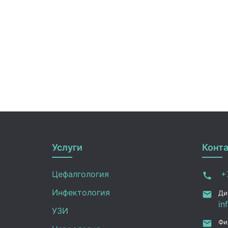
Услуги
Конт
Цефалгология
+7
Инфектология
Ди
in
УЗИ
Фи