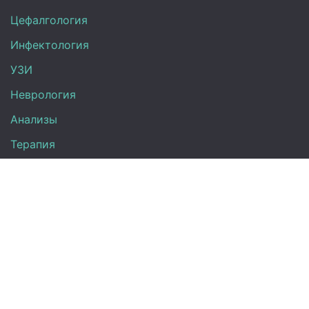
Цефалгология
Инфектология
УЗИ
Неврология
Анализы
Терапия
Эндокринология
Кардиология
Гинекология
Урология
Контакты