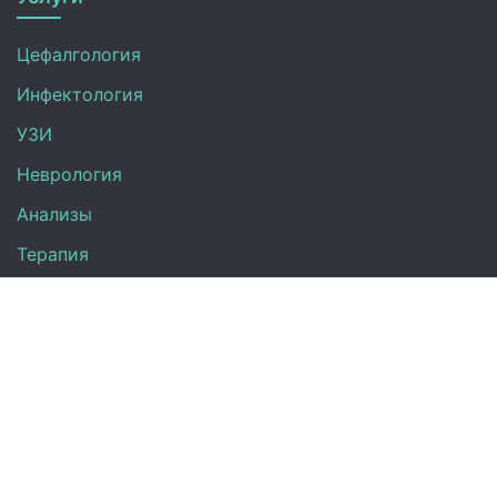
Цефалгология
Инфектология
УЗИ
Неврология
Анализы
Терапия
Эндокринология
Кардиология
Гинекология
Урология