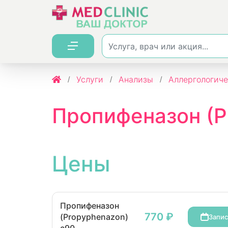
Услуги
Анализы
Аллергологиче
Цены
Пропифеназон
770 ₽
(Propyphenazon)
Запис