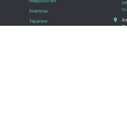
Неврология
in
ru
Анализы
Ал
Терапия
Дж
Эндокринология
Граф
Кардиология
Гинекология
Пн -
Урология
(UT
Сб:
Вс:
Правовая информация
Новости
Справка