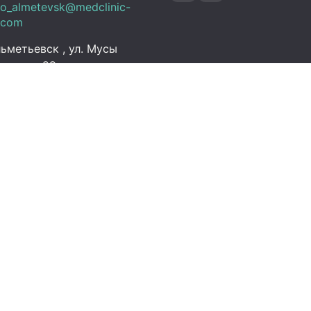
fo_almetevsk@medclinic-
.com
ьметьевск , ул. Мусы
алиля, 29
ик работы
 Пт:
07:00 – 19:00
C+3)
08:00 – 13:00 (UTC+3)
Выходной