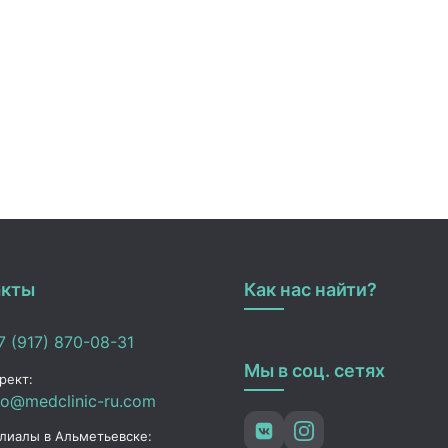
акты
Как нас найти?
 (917) 870-08-31
Мы в соц. сетях
рект:
fo@medclinic-ru.com
лиалы в Альметьевске: