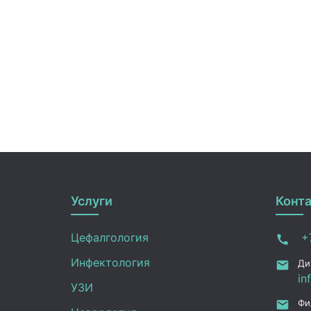
Услуги
Конт
Цефалгология
+7
Инфектология
Ди
in
УЗИ
Фи