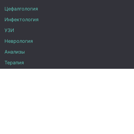
Цефалгология
Инфектология
УЗИ
Неврология
Анализы
Терапия
Эндокринология
Кардиология
Гинекология
Урология
Контакты