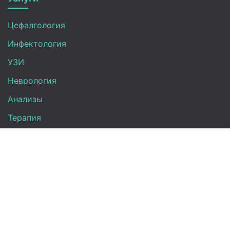
Цефалгология
Инфектология
УЗИ
Неврология
Анализы
Терапия
Эндокринология
Кардиология
Гинекология
Урология