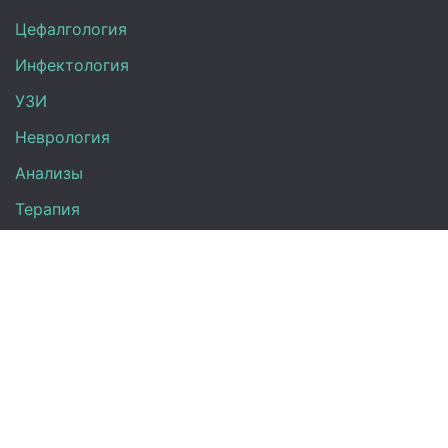
Цефалгология
Инфектология
УЗИ
Неврология
Анализы
Терапия
Эндокринология
Кардиология
Гинекология
Урология
Контакты