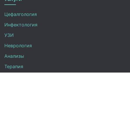
Цефалгология
Инфектология
УЗИ
Неврология
Анализы
Терапия
Эндокринология
Кардиология
Гинекология
Урология