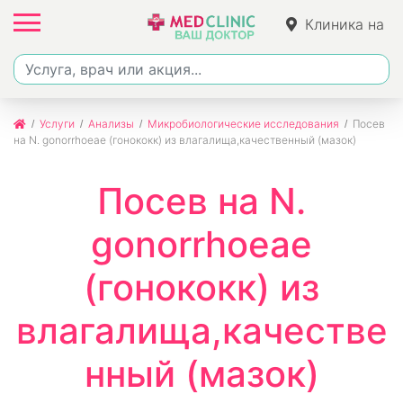
Клиника на
Джалиля
Услуги
Анализы
Микробиологические исследования
Посев
на N. gonorrhoeae (гонококк) из влагалища,качественный (мазок)
Посев на N.
gonorrhoeae
(гонококк) из
влагалища,качестве
нный (мазок)