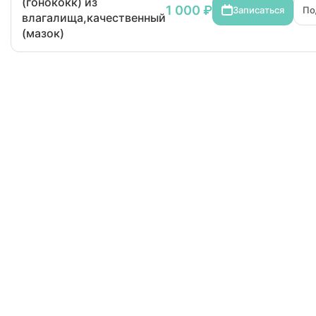
(гонококк) из
1 000 ₽
Записаться
По
влагалища,качественный
(мазок)