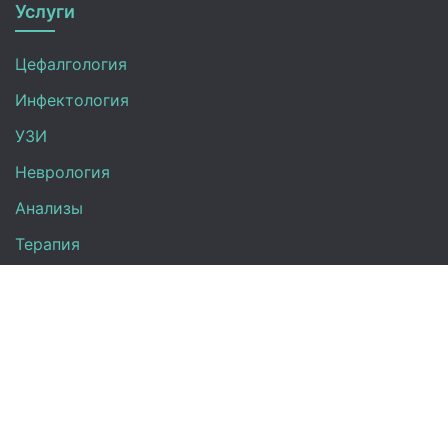
Услуги
Цефалгология
Инфектология
УЗИ
Неврология
Анализы
Терапия
Эндокринология
Кардиология
Гинекология
Урология