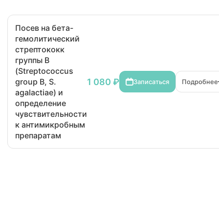
Посев на бета-
гемолитический
стрептококк
группы В
(Streptococcus
1 080 ₽
group В, S.
Записаться
Подробнее
agalactiae) и
определение
чувствительности
к антимикробным
препаратам