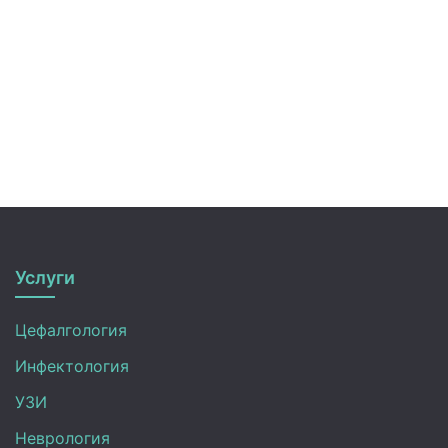
Услуги
Цефалгология
Инфектология
УЗИ
Неврология