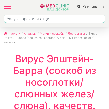
Клиника на
Джалиля
Услуги
Анализы
Мазки и соскобы
Лор-органы
Вирус
Эпштейн-Барра (соскоб из носоглотки/ слюнных желез/ слюна),
качеств.
Вирус Эпштейн-
Барра (соскоб из
носоглотки/
слюнных желез/
слюна), качеств.