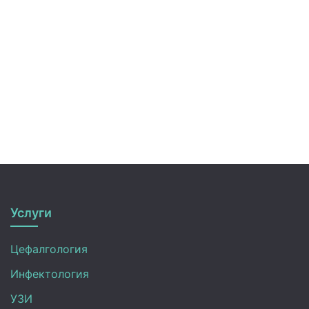
Услуги
Цефалгология
Инфектология
УЗИ