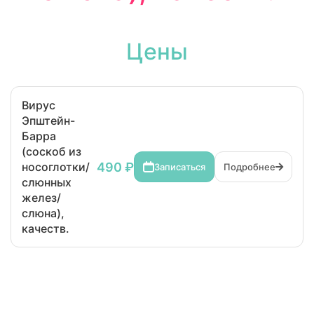
Цены
Вирус
Эпштейн-
Барра
(соскоб из
490 ₽
носоглотки/
Записаться
Подробнее
слюнных
желез/
слюна),
качеств.