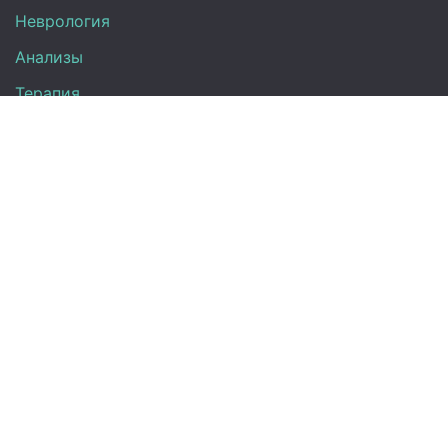
Неврология
Анализы
Терапия
Эндокринология
Кардиология
Гинекология
Урология
Контакты
+7 (917) 870-08-31
Директ:
info@medclinic-ru.com