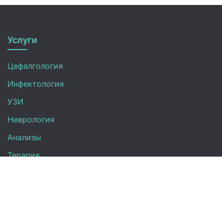
Услуги
Цефалгология
Инфектология
УЗИ
Неврология
Анализы
Терапия
Эндокринология
Кардиология
Гинекология