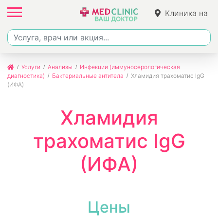
Клиника на
Джалиля
Услуги
Анализы
Инфекции (иммуносерологическая
диагностика)
Бактериальные антитела
Хламидия трахоматис IgG
(ИФА)
Хламидия
трахоматис IgG
(ИФА)
Цены