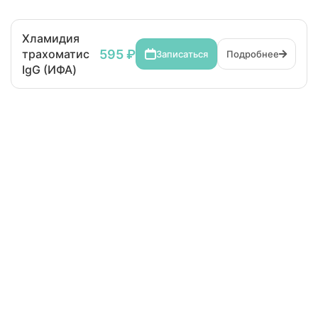
Хламидия
595 ₽
трахоматис
Записаться
Подробнее
IgG (ИФА)