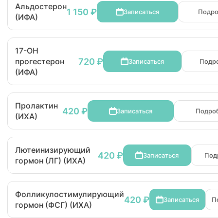
Альдостерон
1 150 ₽
Записаться
Подр
(ИФА)
17-ОН
720 ₽
прогестерон
Записаться
Подр
(ИФА)
Пролактин
420 ₽
Записаться
Подро
(ИХА)
Лютеинизирующий
420 ₽
Записаться
Под
гормон (ЛГ) (ИХА)
Фолликулостимулирующий
420 ₽
Записаться
П
гормон (ФСГ) (ИХА)