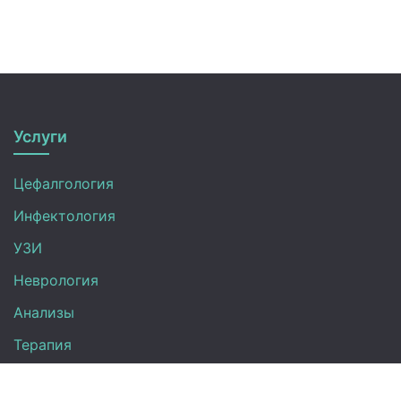
Услуги
Цефалгология
Инфектология
УЗИ
Неврология
Анализы
Терапия
Эндокринология