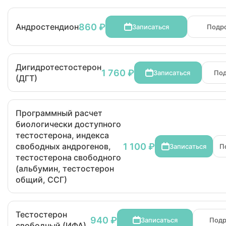
860 ₽
Андростендион
Записаться
Подр
Дигидротестостерон
1 760 ₽
Записаться
По
(ДГТ)
Программный расчет
биологически доступного
тестостерона, индекса
1 100 ₽
свободных андрогенов,
Записаться
П
тестостерона свободного
(альбумин, тестостерон
общий, ССГ)
Тестостерон
940 ₽
Записаться
Под
свободный (ИФА)