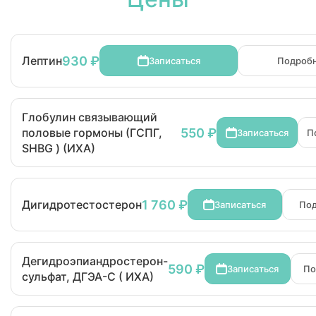
930 ₽
Лептин
Записаться
Подроб
Глобулин связывающий
550 ₽
половые гормоны (ГСПГ,
Записаться
П
SHBG ) (ИХА)
1 760 ₽
Дигидротестостерон
Записаться
По
Дегидроэпиандростерон-
590 ₽
Записаться
По
сульфат, ДГЭА-С ( ИХА)