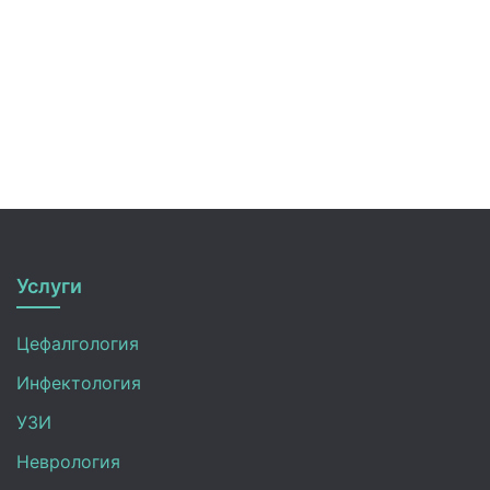
Услуги
Цефалгология
Инфектология
УЗИ
Неврология