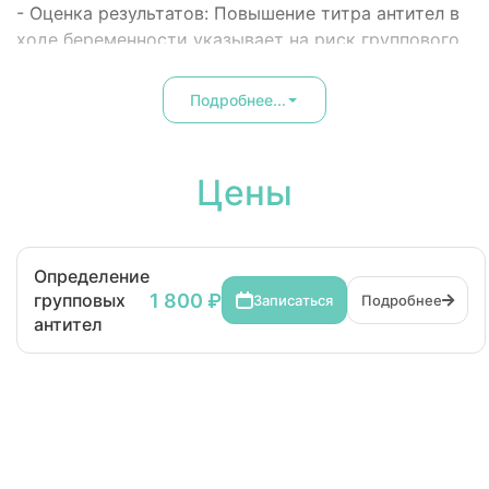
- Оценка результатов: Повышение титра антител в
ходе беременности указывает на риск группового
конфликта.
Подробнее...
Исследование определения антител к антигенам
групп крови
помогает своевременно выявить
риски, при этом определение группы крови по
Цены
системе АВ0 осуществляется в реакции прямой
агглютинации. Оптимально сдавать кровь с 8:00 до
11:00.
Определение
1 800 ₽
групповых
Записаться
Подробнее
антител