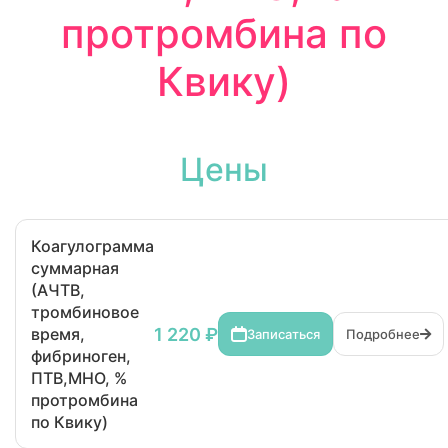
протромбина по
Квику)
Цены
Коагулограмма
суммарная
(АЧТВ,
тромбиновое
1 220 ₽
время,
Записаться
Подробнее
фибриноген,
ПТВ,МНО, %
протромбина
по Квику)