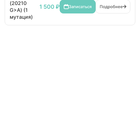
(20210
1 500 ₽
Записаться
Подробнее
G>A) (1
мутация)