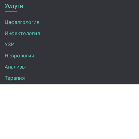
Услуги
Цефалгология
Инфектология
УЗИ
Неврология
Анализы
Терапия
Эндокринология
Кардиология
Гинекология
Урология