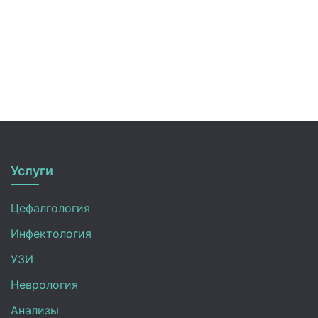
Услуги
Цефалгология
Инфектология
УЗИ
Неврология
Анализы