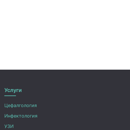
Услуги
Цефалгология
Инфектология
УЗИ