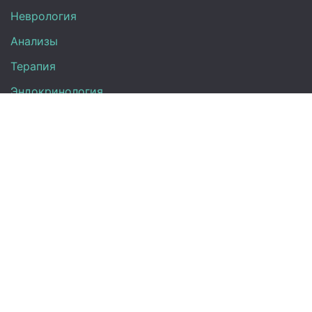
Неврология
Анализы
Терапия
Эндокринология
Кардиология
Гинекология
Урология
Контакты
+7 (917) 870-08-31
Директ:
info@medclinic-ru.com