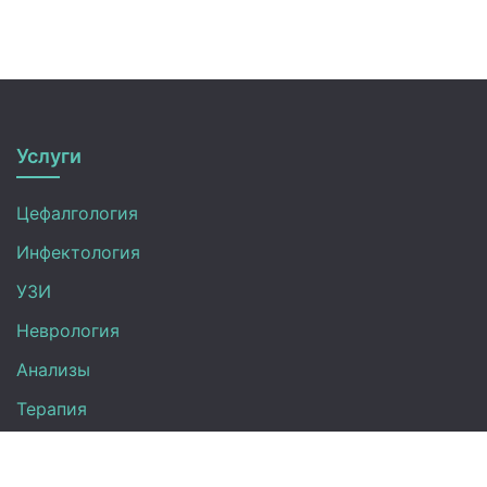
Услуги
Цефалгология
Инфектология
УЗИ
Неврология
Анализы
Терапия
Эндокринология