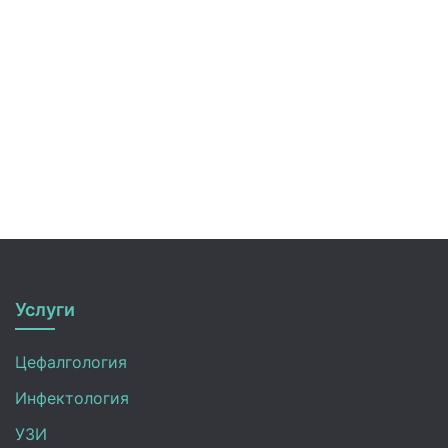
Услуги
Цефалгология
Инфектология
УЗИ