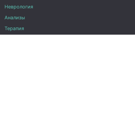
Неврология
Анализы
Терапия
Эндокринология
Кардиология
Гинекология
Урология
Контакты
+7 (917) 870-08-31
Директ:
info@medclinic-ru.com