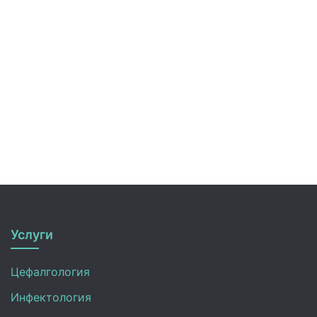
Услуги
Цефалгология
Инфектология