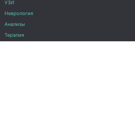
УЗИ
Неврология
Анализы
Терапия
Эндокринология
Кардиология
Гинекология
Урология
Контакты
+7 (917) 870-08-31
Директ: