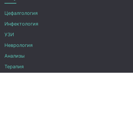
Цефалгология
Инфектология
УЗИ
Неврология
Анализы
Терапия
Эндокринология
Кардиология
Гинекология
Урология