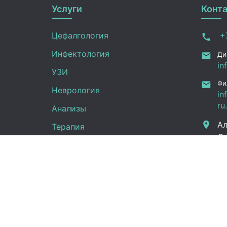
Услуги
Конт
Цефалгология
+7
Инфектология
Ди
in
УЗИ
Фи
Неврология
in
ru
Анализы
Ал
Терапия
Дж
Эндокринология
Граф
Кардиология
Гинекология
Пн -
Урология
(UT
Сб: