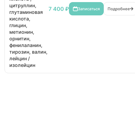
цитруллин,
7 400 ₽
Записаться
Подробнее
глутаминовая
кислота,
глицин,
метионин,
орнитин,
фенилаланин,
тирозин, валин,
лейцин /
изолейцин