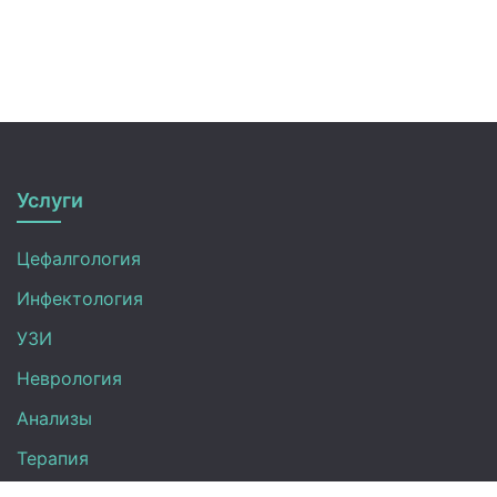
Услуги
Цефалгология
Инфектология
УЗИ
Неврология
Анализы
Терапия