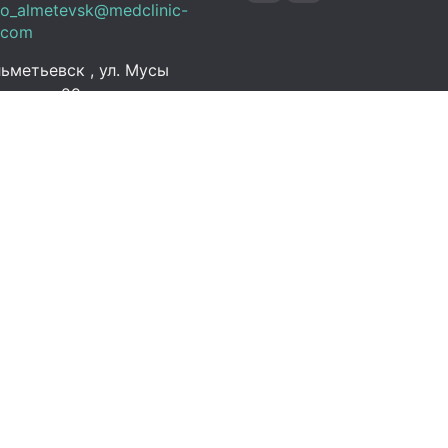
fo_almetevsk@medclinic-
.com
ьметьевск , ул. Мусы
алиля, 29
ик работы
 Пт:
07:00 – 19:00
C+3)
08:00 – 13:00 (UTC+3)
Выходной