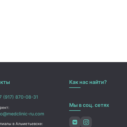
акты
Как нас найти?
 (917) 870-08-31
Мы в соц. сетях
рект:
fo@medclinic-ru.com
лиалы в Альметьевске: