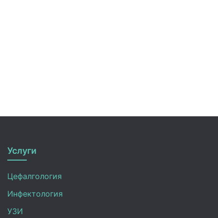
Услуги
Цефалгология
Инфектология
УЗИ