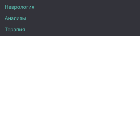
Неврология
Анализы
Терапия
Эндокринология
Кардиология
Гинекология
Урология
Контакты
+7 (917) 870-08-31
Директ:
info@medclinic-ru.com