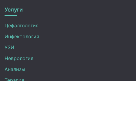
Услуги
Цефалгология
Инфектология
УЗИ
Неврология
Анализы
Терапия
Эндокринология
Кардиология
Гинекология
Урология