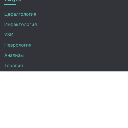
Цефалгология
Инфектология
УЗИ
Неврология
Анализы
Терапия
Эндокринология
Кардиология
Гинекология
Урология