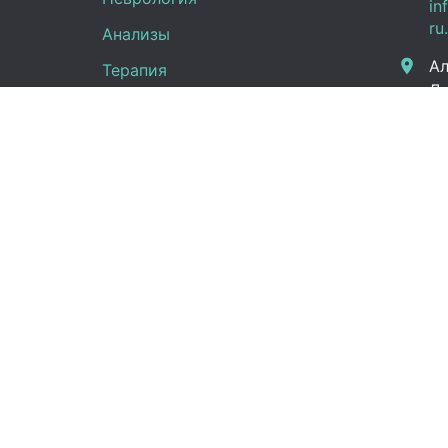
in
ru
Анализы
Ал
Терапия
Дж
Эндокринология
Граф
Кардиология
Гинекология
Пн -
Урология
(UT
Сб:
Вс:
Правовая информация
Новости
Справка