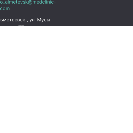
fo_almetevsk@medclinic-
.com
ьметьевск , ул. Мусы
алиля, 29
ик работы
 Пт:
07:00 – 19:00
C+3)
08:00 – 13:00 (UTC+3)
Выходной