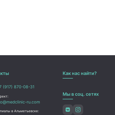
акты
Как нас найти?
 (917) 870-08-31
Мы в соц. сетях
рект:
fo@medclinic-ru.com
лиалы в Альметьевске: