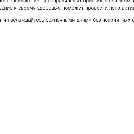
аще возникают из-за неправильных привычек: слишком 
ошение к своему здоровью поможет провести лето акти
т и наслаждайтесь солнечными днями без неприятных 