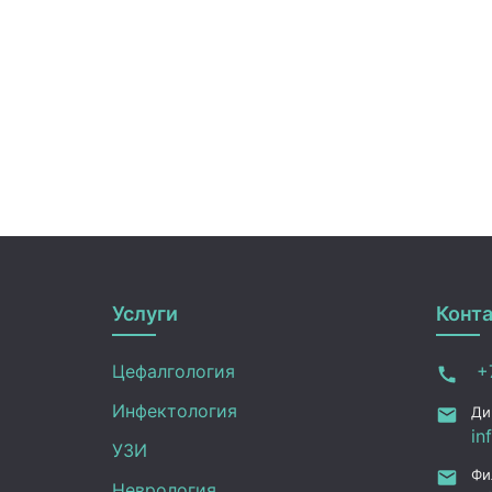
Услуги
Конт
Цефалгология
+7
Инфектология
Ди
in
УЗИ
Фи
Неврология