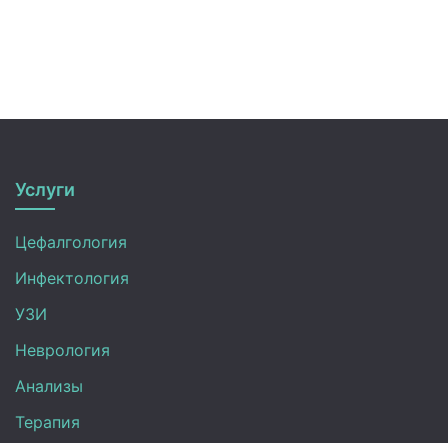
Услуги
Цефалгология
Инфектология
УЗИ
Неврология
Анализы
Терапия