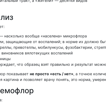
нитальный тракт, а «жители» — десятки видов
ализ
ет:
— насколько вообще «населена» микрофлора
и, защищающие от воспалений; в норме их должно бы
еллы, превотеллы, мобилункусы, фузобактерии, стреп
 виновников вялотекущих воспалений
чницы
рждает, что образец взят правильно и результат можн
флор показывает
не просто «есть / нет»
, а точное колич
я картина и позволяет врачу понять, это норма, умер
Фемофлор
а: