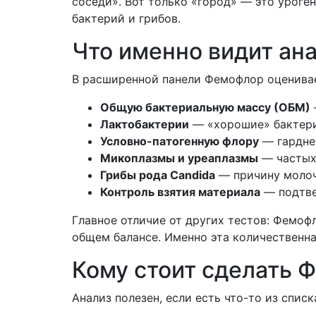
соседи». Вот только «город» — это уроге
бактерий и грибов.
Что именно видит ан
В расширенной панели Фемофлор оценива
Общую бактериальную массу (ОБМ)
Лактобактерии
— «хорошие» бактери
Условно-патогенную флору
— гарднер
Микоплазмы и уреаплазмы
— частых
Грибы рода Candida
— причину моло
Контроль взятия материала
— подтве
Главное отличие от других тестов: Фемо
общем балансе. Именно эта количественна
Кому стоит сделать 
Анализ полезен, если есть что-то из списк