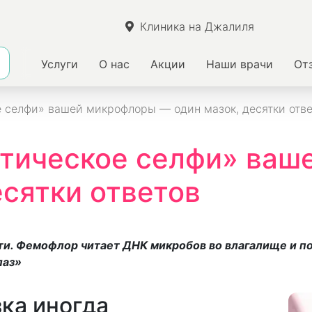
Клиника на Джалиля
Услуги
О нас
Акции
Наши врачи
От
 селфи» вашей микрофлоры — один мазок, десятки отв
етическое селфи» ваш
есятки ответов
сти. Фемофлор читает ДНК микробов во влагалище и по
лаз»
ка иногда