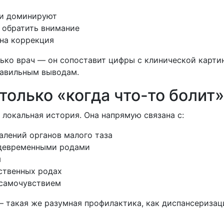
ии доминируют
 обратить внимание
на коррекция
ько врач — он сопоставит цифры с клинической картин
равильным выводам.
только «когда что-то болит»
локальная история. Она напрямую связана с:
лений органов малого таза
девременными родами
я
ственных родах
 самочувствием
 такая же разумная профилактика, как диспансеризаци