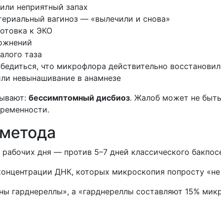
 или неприятный запах
ериальный вагиноз — «вылечили и снова»
отовка к ЭКО
ложнений
алого таза
бедиться, что микрофлора действительно восстановил
или невынашивание в анамнезе
бывают:
бессимптомный дисбиоз
. Жалоб может не быть
еременности.
 метода
3 рабочих дня — против 5–7 дней классического бакпос
онцентрации ДНК, которых микроскопия попросту «не 
ы гарднереллы», а «гарднереллы составляют 15% мик