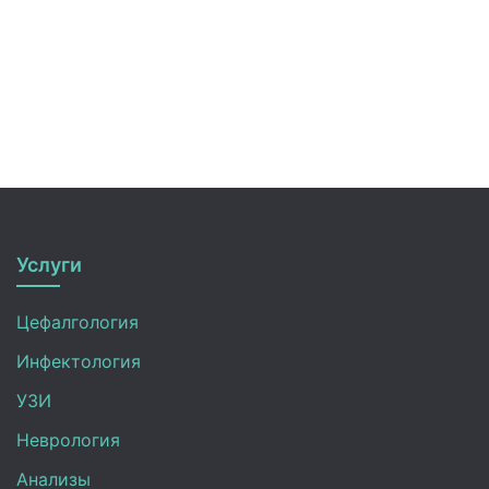
Услуги
Цефалгология
Инфектология
УЗИ
Неврология
Анализы