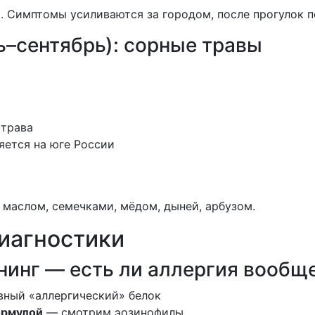
. Симптомы усиливаются за городом, после прогулок п
ь–сентябрь): сорные травы
 трава
яется на юге России
маслом, семечками, мёдом, дыней, арбузом.
диагностики
ининг — есть ли аллергия вообщ
вный «аллергический» белок
ормулой
— смотрим эозинофилы