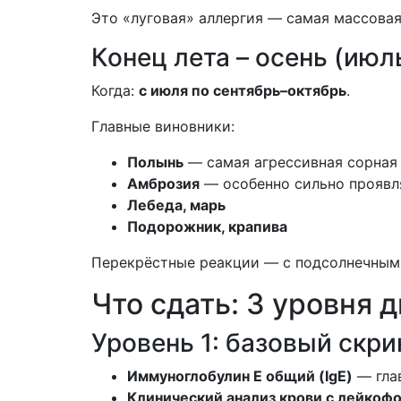
Это «луговая» аллергия — самая массовая
Конец лета – осень (июл
Когда:
с июля по сентябрь–октябрь
.
Главные виновники:
Полынь
— самая агрессивная сорная
Амброзия
— особенно сильно проявл
Лебеда, марь
Подорожник, крапива
Перекрёстные реакции — с подсолнечным 
Что сдать: 3 уровня 
Уровень 1: базовый скр
Иммуноглобулин Е общий (IgE)
— гла
Клинический анализ крови с лейкоф