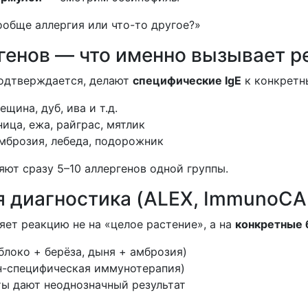
ообще аллергия или что-то другое?»
ргенов — что именно вызывает 
подтверждается, делают
специфические IgE
к конкретны
ещина, дуб, ива и т.д.
ица, ежа, райграс, мятлик
мброзия, лебеда, подорожник
яют сразу 5–10 аллергенов одной группы.
я диагностика (ALEX, ImmunoCA
ет реакцию не на «целое растение», а на
конкретные 
блоко + берёза, дыня + амброзия)
н-специфическая иммунотерапия)
ты дают неоднозначный результат