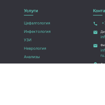
Услуги
Конт
Цефалгология
+7
Инфектология
Ди
in
УЗИ
Фи
Неврология
in
ru
Анализы
Ал
Терапия
Дж
Эндокринология
Граф
Кардиология
Гинекология
Пн -
Урология
(UT