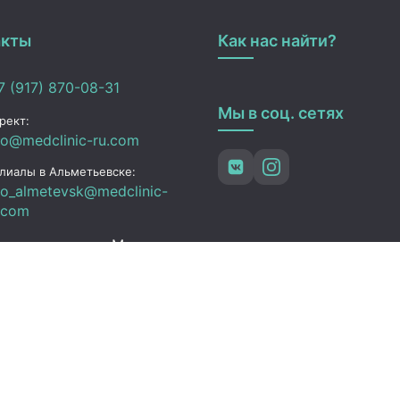
акты
Как нас найти?
 (917) 870-08-31
Мы в соц. сетях
рект:
fo@medclinic-ru.com
лиалы в Альметьевске:
fo_almetevsk@medclinic-
.com
ьметьевск , ул. Мусы
алиля, 29
ик работы
 Пт:
07:00 – 19:00
C+3)