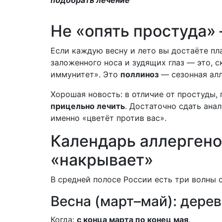
подобрать лечение
Не «опять простуда»
Если каждую весну и лето вы достаёте пла
заложенного носа и зудящих глаз — это, с
иммунитет». Это
поллиноз
— сезонная алл
Хорошая новость: в отличие от простуды
прицельно лечить
. Достаточно сдать ана
именно «цветёт против вас».
Календарь аллергенов
«накрывает»
В средней полосе России есть три волны 
Весна (март–май): дере
Когда:
с конца марта по конец мая
.